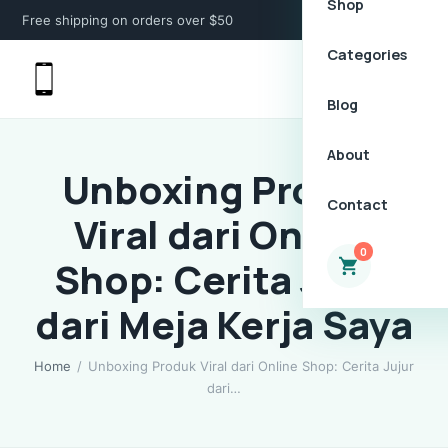
Shop
Free shipping on orders over $50
Categories
Blog
About
Unboxing Produk
Contact
Viral dari Online
0
Shop: Cerita Jujur
dari Meja Kerja Saya
Home
/
Unboxing Produk Viral dari Online Shop: Cerita Jujur
dari…