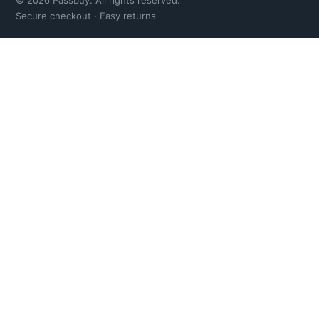
© 2026 Passbuy. All rights reserved.
Secure checkout · Easy returns